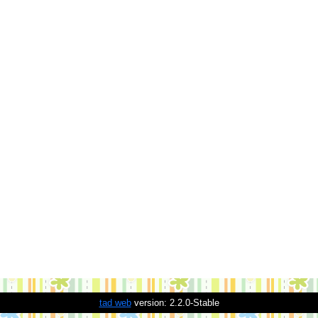
tad web
version: 2.2.0-Stable