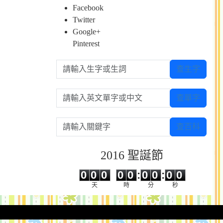
Facebook
Twitter
Google+
Pinterest
請輸入生字或生詞
查生字
請輸入英文單字或中文
查單字
請輸入關鍵字
查百科
2016 聖誕節
0
0
0
0
0
0
0
0
0
0
0
0
0
0
:
0
0
:
0
0
天
時
分
秒