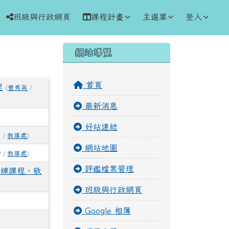
班級與行政網頁
課程計畫
主選單
登入
右邊區域內容
網站導覽
⏸
首頁
程
(
曾秀英
/
最新消息
好站連結
1 /
教導處
)
網站地圖
9 /
教導處
)
評鑑檔案管理
訓練課程，敬
班級與行政網頁
Google 相簿