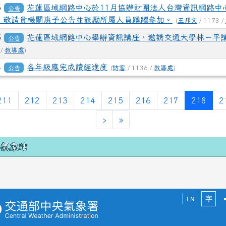
5
花蓮區域網路中心於11月協辦財團法人台灣資訊網路中心
公告
，敬請貴機關惠予公告並鼓勵所屬人員踴躍參加。
(
王邦文
/ 1173 /
5
花蓮區域網路中心舉辦資訊講座，邀請交通大學林ㄧ平
公告
 /
教導處
)
4
各年級應完成讀經進度
公告
(
訪客
/ 1136 /
教導處
)
一頁
(目前
211
212
213
214
215
216
217
218
2
下一頁
最後頁
›
»
域內容
小氣象站