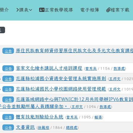
訊網
簡介
課表
正常教學視導
電子相簿
檔案下載
區域
息
表
7
原住民族教育師資修習原住民族文化及多元文化教育課
公告
7
客家文化繪本講說人才培訓課程
公告
(
曾秀英
/ 1154 /
教導處
)
6
花蓮縣松浦國小資通安全管理系統實施原則
公告
(
王邦文
/ 102
6
花蓮縣松浦國民小學校園網路使用管理規範
公告
(
王邦文
/ 101
2
花蓮區域網路中心與TWNIC於12月共同舉辦IPV6教育
公告
予公告並鼓勵所屬人員踴躍參加。
(
王邦文
/ 1094 /
教導處
)
2
體育技能測驗給分系統
公告
(
曾秀英
/ 1095 /
輔導
)
8
文書資訊
公告
(
徐麗榕
/ 1864 /
總務處
)