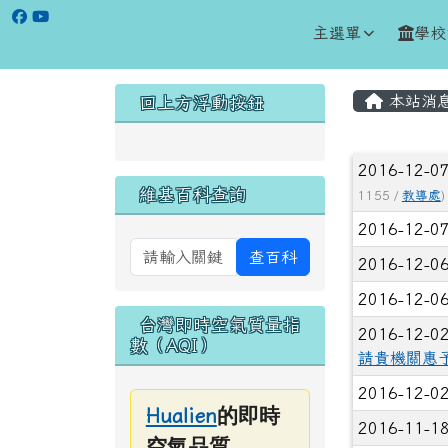
跳至主內容區
花蓮縣立松浦國小全球資
主選單
學校
頁尾區域
主內容
左邊區域內容
本站消
回上方浮動按鈕
文章列
2016-12-0
維基百科查詢
1155 /
教導處
)
2016-12-0
查百科
2016-12-0
2016-12-0
台灣即時空氣質量指
2016-12-0
數（AQI）
請貴機關惠
2016-12-0
的即時
Hualien
2016-11-1
空氣品質