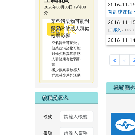
2016-11-1
2026年08月08日 19時08
育訓練課程
分
2016-11-1
良
59
(
王邦文
/ 1073
2016-11-1
空氣質量可接受，
但某些污染物可能
對極少數異常敏感
人群健康有較弱影
第一頁
上
«
‹
響
極少數異常敏感人
群應減少戶外活動
下中區
松浦國
教職員登入
帳號
密碼