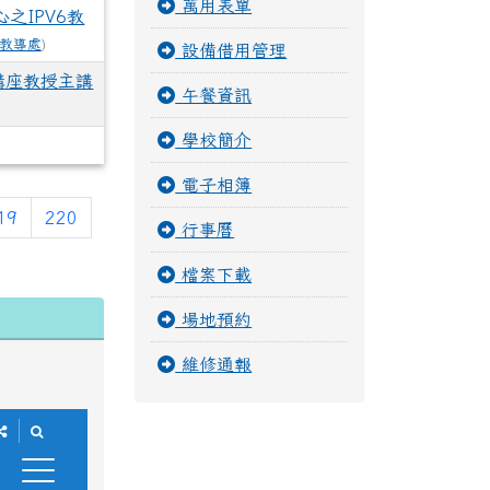
萬用表單
之IPV6教
教導處
)
設備借用管理
講座教授主講
午餐資訊
學校簡介
電子相簿
頁次)
19
220
行事曆
檔案下載
場地預約
維修通報