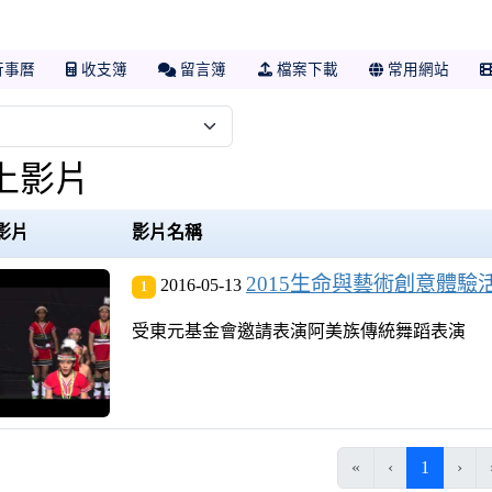
行事曆
收支簿
留言簿
檔案下載
常用網站
上影片
影片
影片名稱
2015生命與藝術創意體
2016-05-13
1
受東元基金會邀請表演阿美族傳統舞蹈表演
(目前頁
«
‹
1
›