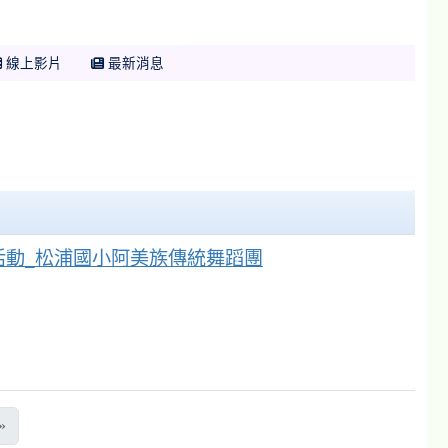
線上影片
最新消息
驗活動_松浦國小阿美族傳統舞蹈團
次)
»