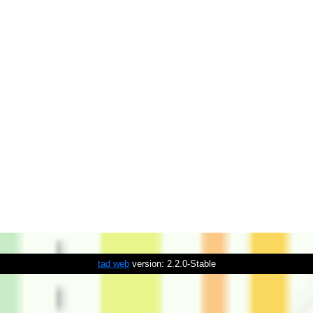
tad web
version: 2.2.0-Stable