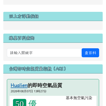
左邊區域內容
回上方浮動按鈕
維基百科查詢
查百科
台灣即時空氣質量指數（AQI）
的即時空氣品質
Hualien
2026年08月07日 13時27分
優
50