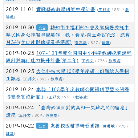
2019-11-01
實踐藝術教學研究中程計畫
(
王邦文
/ 851 /
教
導處
)
2019-10-30
轉知衛生福利部社會及家庭署委託中
公告
華民國身心障礙聯盟製作「我。看見-向生命說YES」紀實
片3部(含口述影像版及手語版)
(
黃惠敏
/ 827 /
輔導
)
2019-10-25
107~109年度全國國中小科學教師探究課程
設計與執行能力提升計畫(第二年)
(
王邦文
/ 776 /
教導處
)
2019-10-25
大仁科技大學109學年度碩士班甄試入學招
生訊息
(
王邦文
/ 893 /
教導處
)
2019-10-24
本縣「108學年度教師公開課研習暨公開課
博覽會實施計畫」
(
王邦文
/ 741 /
教導處
)
2019-10-24
「臺灣必須面對的真相─災難之間的喘息」
講座
(
王邦文
/ 809 /
教導處
)
2019-10-22
友善校園輔導研習資訊
公告
(
黃惠敏
/ 978 /
輔導
)