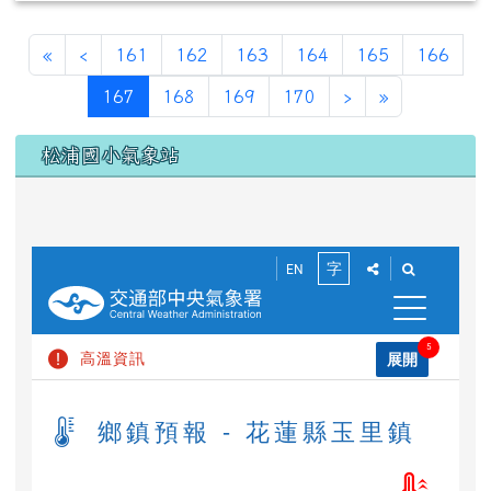
第一頁
上一頁
«
‹
161
162
163
164
165
166
(目前頁次)
下一頁
最後頁
167
168
169
170
›
»
下中區域內容
松浦國小氣象站