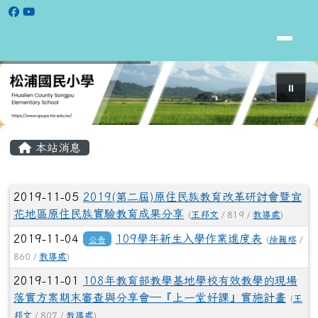
花蓮縣立松浦國小全球資訊網
跳至主內容區
⏸
頁尾區域
主內容區域
本站消息
文章列表
2019-11-05
2019(第二屆)原住民族教育改革研討會暨宜
花地區原住民族實驗教育成果分享
(
王邦文
/ 819 /
教導處
)
2019-11-04
109學年新生入學作業進度表
公告
(
徐麗榕
/
860 /
教導處
)
2019-11-01
108年教育部教學基地學校有效教學的現場
落實方案期末審查與分享會─『上一堂好課』實施計畫
(
王
邦文
/ 807 /
教導處
)