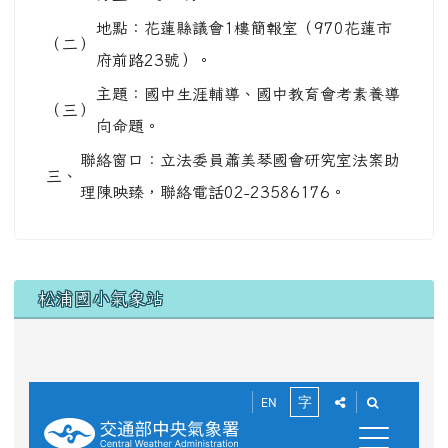
地點：花蓮縣議會1樓簡報室（970花蓮市
（二）
府前路23號）。
主題：國中生涯輔導、國中教育會考素養導
（三）
向命題。
聯絡窗口：立法委員蕭美琴國會研究室法案助
三、
理陳映臻，聯絡電話02-23586176。
下中區域內容
松浦國小氣象站