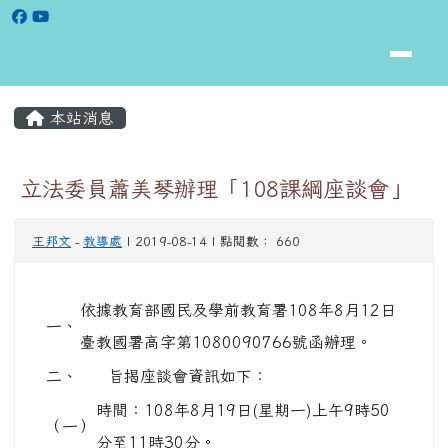
花蓮縣立松浦國小全球資訊網
跳至主內容區
頁尾區域
主內容區域
本站消息
⏸
立法委員蕭美琴辦理「108課綱座談會」
王邦文
-
教導處
| 2019-08-14 | 點閱數： 660
依據教育部國民及學前教育署108年8月12日
一、
臺教國署高字第1080090766號函辦理。
二、
旨揭座談會資訊如下：
時間：108年8月19日(星期一)上午9時50
（一）
分至11時30分。