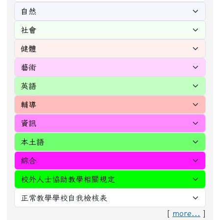
[
more...
]