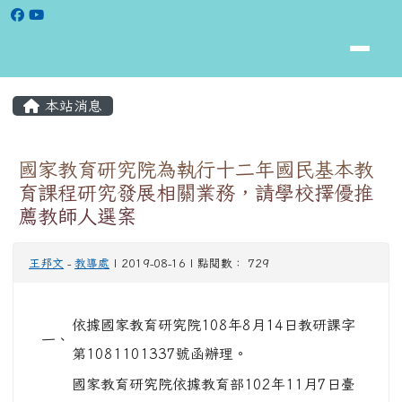
花蓮縣立松浦國小全球資訊網
跳至主內容區
頁尾區域
主內容區域
本站消息
⏸
國家教育研究院為執行十二年國民基本教
育課程研究發展相關業務，請學校擇優推
薦教師人選案
王邦文
-
教導處
| 2019-08-16 | 點閱數： 729
依據國家教育研究院108年8月14日教研課字
一、
第1081101337號函辦理。
國家教育研究院依據教育部102年11月7日臺