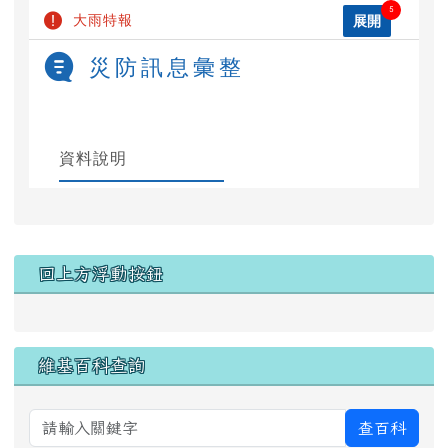
左邊區域內容
回上方浮動按鈕
維基百科查詢
查百科