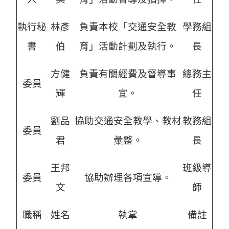
執行秘
林彥
負責本校「交通安全教
學務組
書
伯
育」活動計劃及執行。
長
方健
負責有關經費及督導事
總務主
委員
輝
宜。
任
劉品
協助交通安全教學、教材
教務組
委員
君
彙整。
長
王邦
班級導
委員
協助辦理各項宣導。
文
師
職稱
姓名
執掌
備註