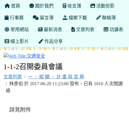
首頁
關於我們
收支簿
活動剪影
行事曆
留言簿
檔案下載
聯絡簿
常用網站
最新消息
文章列表
功課表
線上影片
作品分享
交通安全
1-1-2召開委員會議
文章列表
一 、 組 織 、 計 畫 與 宣 導
林彥伯 於 2017-06-20 11:23:00 發布，已有 1010 人次閱讀
過
詳見附件