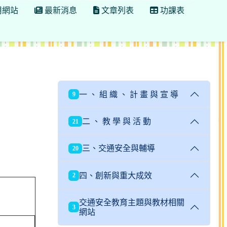
用網站
最新消息
文章列表
功課表
一 、 組 織 、 計 畫 與 宣 導
9
二 、 教 學 與 活 動
21
三、交通安全與輔導
20
四、創新與重大成效
2
交通安全教育主題與教材相關
3
網站