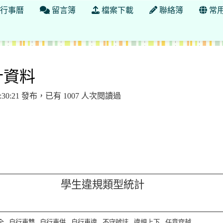
行事曆
留言簿
檔案下載
聯絡簿
常
計資料
15:30:21 發布，已有 1007 人次閱讀過
學生違規類型
統計
全
自行車雙
自行車併
自行車違
不守號誌
違規上下
任意穿越