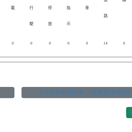
載
行
停
指
車
路
駛
放
示
0
0
0
0
0
14
0
3-8-2分析事故特性態樣，且能運用於教育宣