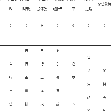
闖雙黃線
載
排行駛
規停放
或指示
車
道路
0
0
0
0
0
0
0
自
自
不
任
自
行
行
守
違
意
闖
行
車
車
號
規
穿
雙
車
併
違
誌
上
越
黃
雙
排
規
或
下
道
線