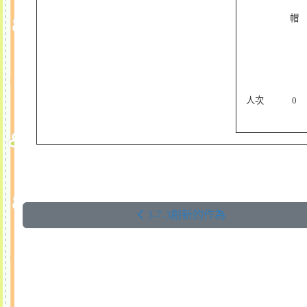
帽
人次
0
3-7-3創新的作為