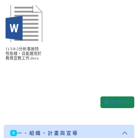
1) 3-8-2分析事故特
性態樣，且能運用於
教育宣教工作.docx
友善列印
一 、 組 織 、 計 畫 與 宣 導
9