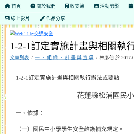
首頁
關於我們
收支簿
活動剪影
線上影片
作品分享
交通安全
1-2-1訂定實施計畫與相關
文章列表
一 、 組 織 、 計 畫 與 宣 導
林彥伯 於 2017-
1-2-1
訂定實施計畫與相關執行辦法或要點
花蓮縣松浦國民
一、依據：
（一）國民中小學學生安全維護補充規定。