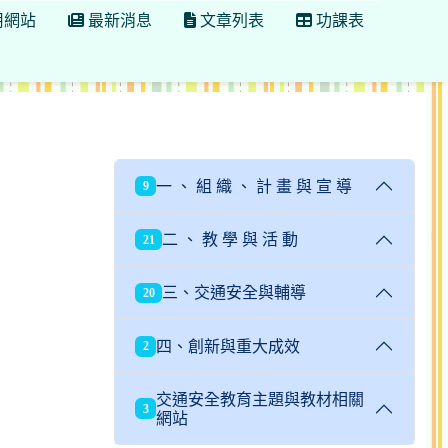
用網站
最新消息
文章列表
功課表
一 、 組 織 、 計 畫 與 宣 導
9
二 、 教 學 與 活 動
21
三、交通安全與輔導
20
四、創新與重大成效
2
交通安全教育主題與教材相關
3
網站