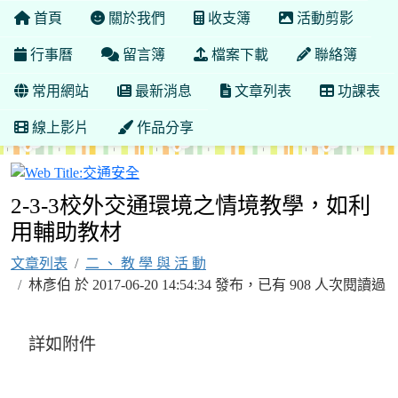
首頁
關於我們
收支簿
活動剪影
行事曆
留言簿
檔案下載
聯絡簿
常用網站
最新消息
文章列表
功課表
線上影片
作品分享
交通安全
2-3-3校外交通環境之情境教學，如利
用輔助教材
文章列表
二 、 教 學 與 活 動
林彥伯 於 2017-06-20 14:54:34 發布，已有 908 人次閱讀過
詳如附件