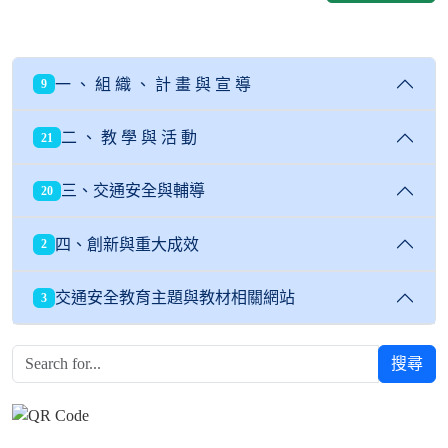
一 、 組 織 、 計 畫 與 宣 導
9
二 、 教 學 與 活 動
21
三、交通安全與輔導
20
四、創新與重大成效
2
交通安全教育主題與教材相關網站
3
搜尋